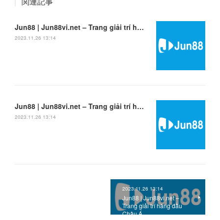
関連記事
Jun88 | Jun88vi.net – Trang giải trí hàng đầu Châu Á
2023.11.26 13:14
Jun88 | Jun88vi.net – Trang giải trí hàng đầu Châu Á
2023.11.26 13:14
2023.11.26 13:14
Jun88 | Jun88vi.net –
Trang giải trí hàng đầu
Châu Á