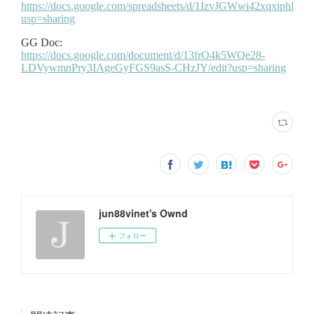
jun88vinet's Ownd
フォロー