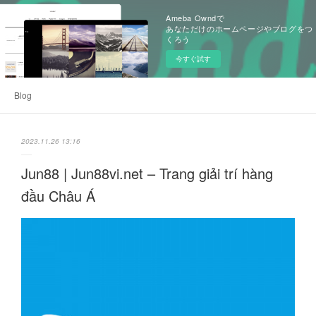
Ameba Owndで
あなただけのホームページやブログをつ
くろう
今すぐ試す
Blog
2023.11.26 13:16
Jun88 | Jun88vi.net – Trang giải trí hàng
đầu Châu Á